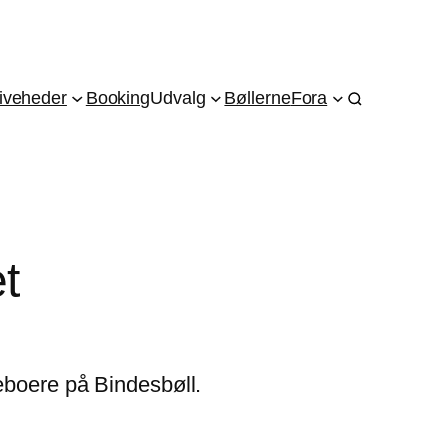
iveheder
Booking
Udvalg
Bøllerne
Fora
t
beboere på Bindesbøll.