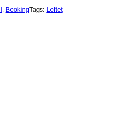
l
, 
Booking
Tags:
Loftet