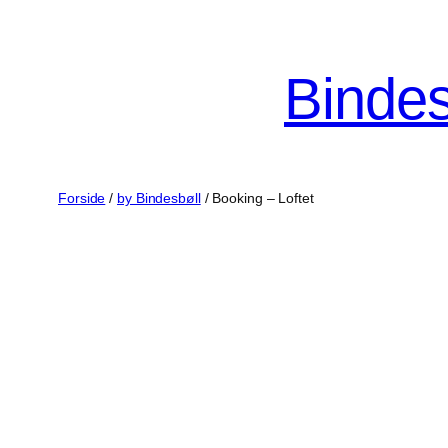
Spring
til
Bindes
indhold
Forside
/
by Bindesbøll
/ Booking – Loftet