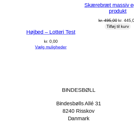
Skærebræt massiv eg
produkt
Den
kr.
495,00
kr.
445,
oprindel
Tilføj til kurv
Højbed – Lotteri Test
pris
var:
kr.
0,00
kr. 495,
Vælg muligheder
BINDESBØLL
Bindesbølls Allé 31
8240 Risskov
Danmark