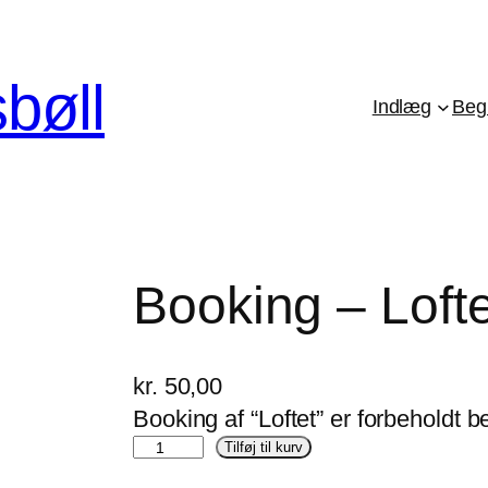
bøll
Indlæg
Beg
Booking – Lofte
kr.
50,00
Booking af “Loftet” er forbeholdt 
B
Tilføj til kurv
o