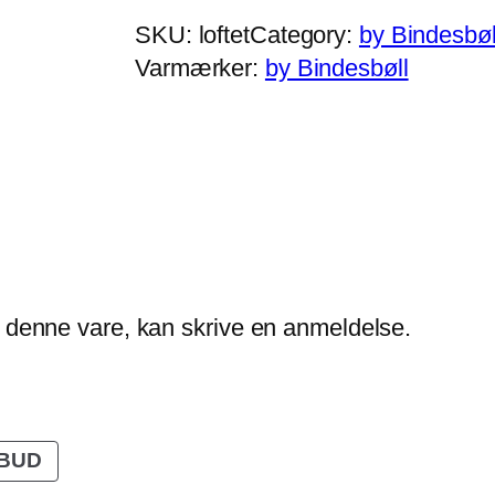
o
SKU:
loftet
Category:
by Bindesbøl
k
Varmærker:
by Bindesbøll
i
n
g
–
L
o
f
t
t denne vare, kan skrive en anmeldelse.
e
t
a
n
VARE
LBUD
PÅ
t